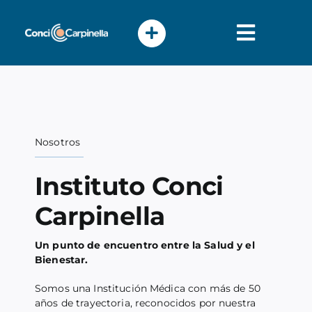
Skip
to
content
Toggle
Naviga
Atención
Pacientes
Nosotros
Instituto Conci
Nosotros
Carpinella
Profesionales
Un punto de encuentro entre la Salud y el
Bienestar.
Somos una Institución Médica con más de 50
años de trayectoria, reconocidos por nuestra