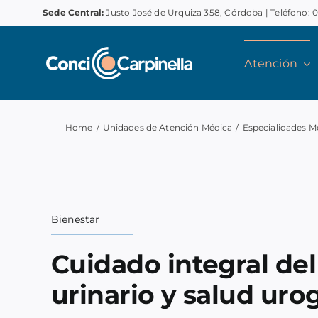
Skip
Sede Central:
Justo José de Urquiza 358, Córdoba | Teléfono: 
to
content
Atención
Home
/
Unidades de Atención Médica
/
Especialidades M
Bienestar
Cuidado integral del
urinario y salud urog