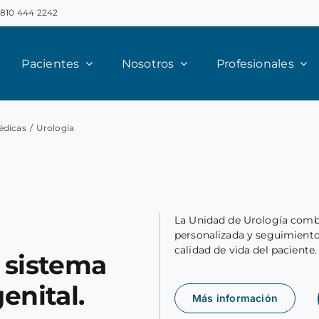
0810 444 2242
Pacientes
Nosotros
Profesionales
édicas
/
Urología
La Unidad de Urología
combi
personalizada y seguimiento 
calidad de vida del paciente.
 sistema
enital.
Más información