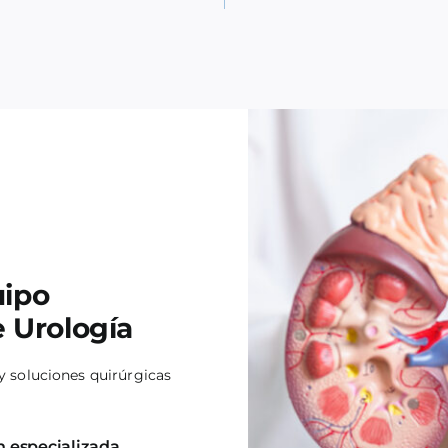
uipo
e Urología
y soluciones quirúrgicas
n especializada