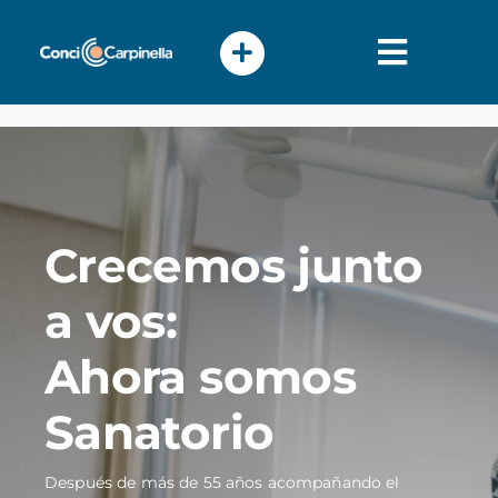
Skip
to
content
Toggle
Naviga
Atención
Pacientes
Crecemos junto
Nosotros
a vos:
Ahora somos
Profesionales
Sanatorio
Después de más de 55 años acompañando el